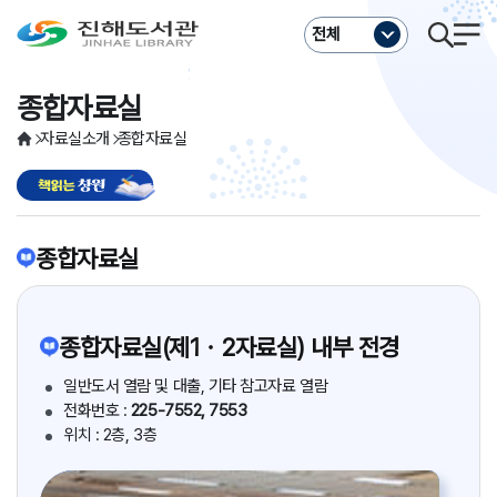
주메뉴바로가기
본문바로가기
전체
종합자료실
자료실소개
종합자료실
종합자료실
종합자료실(제1ㆍ2자료실) 내부 전경
일반도서 열람 및 대출, 기타 참고자료 열람
전화번호 :
225-7552, 7553
위치 : 2층, 3층