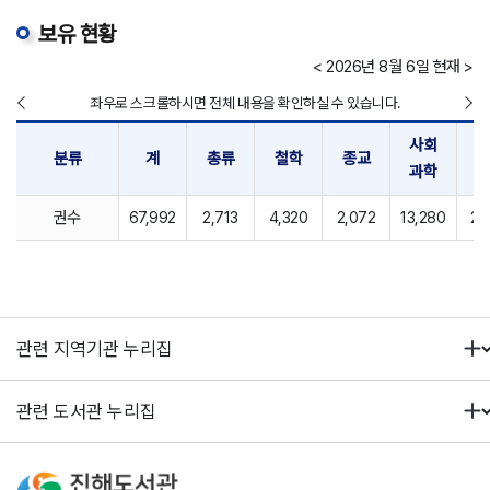
보유 현황
< 2026년 8월 6일 현재 >
좌우로 스크롤하시면 전체 내용을 확인하실 수 있습니다.
사회
순
분류
계
총류
철학
종교
과학
과
권수
67,992
2,713
4,320
2,072
13,280
2,