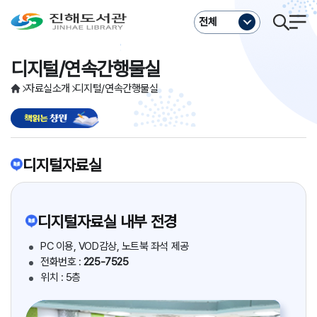
주메뉴바로가기
본문바로가기
전체
디지털/연속간행물실
자료실소개
디지털/연속간행물실
디지털자료실
디지털자료실 내부 전경
PC 이용, VOD감상, 노트북 좌석 제공
전화번호 :
225-7525
위치 : 5층