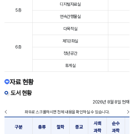
디지털자료실
5층
연속간행물실
다목적실
제1강좌실
6층
청년공간
휴게실
자료 현황
도서 현황
2026년 8월 8일 현재
좌우로 스크롤하시면 전체 내용을 확인하실 수 있습니다.
사회
순수
기
구분
총류
철학
종교
과학
과학
과