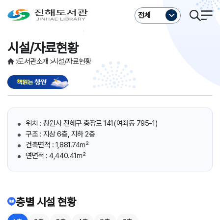
주메뉴바로가기
본문바로가기
전체
시설/자료현황
도서관소개
시설/자료현황
위치 : 창원시 진해구 충장로 141(여좌동 795-1)
구조 : 지상 6층, 지하 2층
건축면적 : 1,881.74㎡
연면적 : 4,440.41㎡
층별 시설 현황