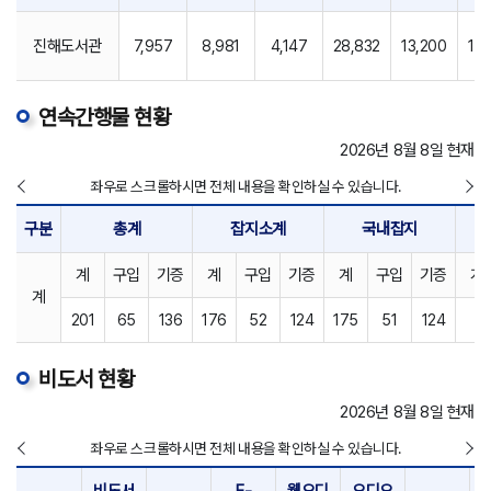
진해도서관
7,957
8,981
4,147
28,832
13,200
16,
연속간행물 현황
2026년 8월 8일 현재
좌우로 스크롤하시면 전체 내용을 확인하실 수 있습니다.
구분
총계
잡지소계
국내잡지
계
구입
기증
계
구입
기증
계
구입
기증
계
계
201
65
136
176
52
124
175
51
124
1
비도서 현황
2026년 8월 8일 현재
좌우로 스크롤하시면 전체 내용을 확인하실 수 있습니다.