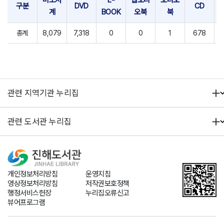
비도서
E-
웹오디
오디오
구분
DVD
CD
계
BOOK
오북
북
총계
8,079
7,318
0
0
1
678
개인정보처리방침
운영지침
영상정보처리방침
저작권보호정책
행정서비스헌장
누리집오류신고
뷰어프로그램