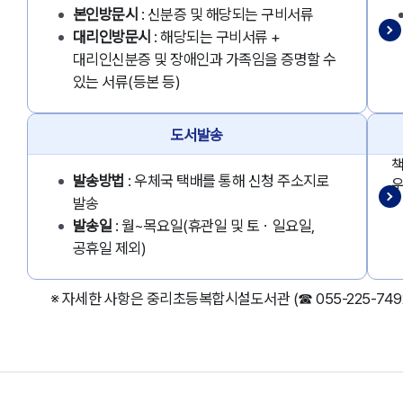
본인방문시
: 신분증 및 해당되는 구비서류
대리인방문시
: 해당되는 구비서류 +
대리인신분증 및 장애인과 가족임을 증명할 수
있는 서류(등본 등)
도서발송
책
발송방법
: 우체국 택배를 통해 신청 주소지로
우
발송
발송일
: 월~목요일(휴관일 및 토ㆍ일요일,
공휴일 제외)
※ 자세한 사항은 중리초등복합시설도서관 (☎ 055-225-74