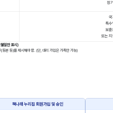
장
국
특수
보훈
또는 지
월일만 표시)
등본 등)를 제시해야 함. (단, 대리 가입은 가족만 가능)
책나래 누리집 회원가입 및 승인