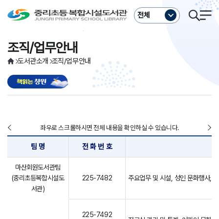
주메뉴바로가기
본문바로가기
전체
조직/업무안내
도서관소개
조직/업무안내
좌우로 스크롤하시면 전체 내용을 확인하실 수 있습니다.
팀 명
전 화 번 호
마산회원도서관팀
(중리초등복합시설도
225-7482
주요업무 및 시설, 성인 문화행사, 
서관)
225-7492