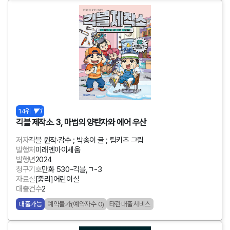
14위
▼1
긱블 제작소. 3, 마법의 양탄자와 에어 우산
저자
긱블 원작·감수 ; 박송이 글 ; 팀키즈 그림
발행처
미래엔아이세움
발행년
2024
청구기호
만화 530-긱블,ㄱ-3
자료실
[중리]어린이실
대출건수
2
대출가능
예약불가(예약자수 0)
타관대출서비스