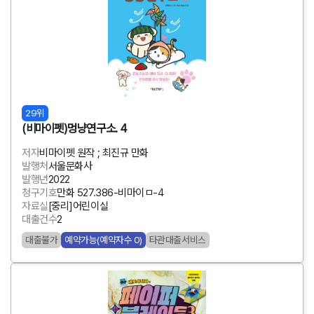
29위
(비마이펫)멍냥연구소. 4
저자
비마이펫 원작 ; 최진규 만화
발행처
서울문화사
발행년
2022
청구기호
만화 527.386-비마이ㅁ-4
자료실
[중리]어린이실
대출건수
2
대출불가
예약가능(예약자수 0)
타관대출서비스