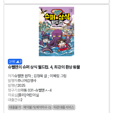
21위
▲3
슈뻘맨의 슈퍼 상식 월드컵. 4, 최강의 환상 동물
저자
슈뻘맨 원작 ; 김정욱 글 ; 이혜림 그림
발행처
주니어김영사
발행년
2025
청구기호
아동 031-슈뻘맨ㅅ-4
자료실
[중리]어린이실
대출건수
2
대출불가
예약불가(예약자수 0)
타관대출서비스