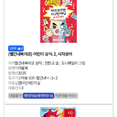
26위
▲4
(빨간내복야코) 어린이 상식. 2, 사자성어
저자
빨간내복야코 원작 ; 전판교 글 ; 도니패밀리 그림
발행처
아울북
발행년
2025
청구기호
아동 031-빨간내ㅇ-2=2
자료실
[중리]어린이실
대출건수
3
대출불가
예약가능(예약자수 0)
타관대출서비스