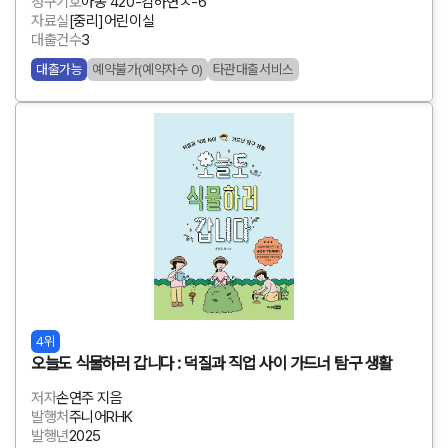
청구기호
아동 420-김하연ㅅ-6
자료실
[중리]어린이실
대출건수
3
대출가능
예약불가(예약자수 0)
타관대출서비스
4위
오늘도 식물하러 갑니다 : 덕질과 직업 사이 가드너 탐구 생활
저자
손연주 지음
발행처
주니어RHK
발행년
2025