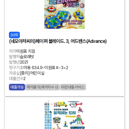
30위
(네모아저씨의)페이퍼 블레이드. 3, 어드밴스(Advance)
저자
이원표 지음
발행처
슬로래빗
발행년
2021
청구기호
아동 634.9-이원표ㅍ-3=2
자료실
[중리]어린이실
대출건수
2
대출가능
예약불가(예약자수 0)
타관대출서비스