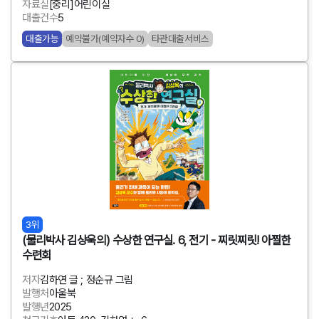
자료실
[중리]어린이실
대출건수
5
대출가능
예약불가(예약자수 0)
타관대출서비스
3위
(물리박사 김상욱의) 수상한 연구실. 6, 전기 - 찌릿찌릿! 아찔한
수련회
저자
김하연 글 ; 정순규 그림
발행처
아울북
발행년
2025