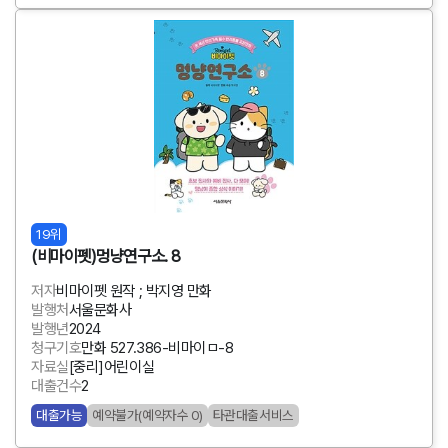
19위
(비마이펫)멍냥연구소. 8
저자
비마이펫 원작 ; 박지영 만화
발행처
서울문화사
발행년
2024
청구기호
만화 527.386-비마이ㅁ-8
자료실
[중리]어린이실
대출건수
2
대출가능
예약불가(예약자수 0)
타관대출서비스