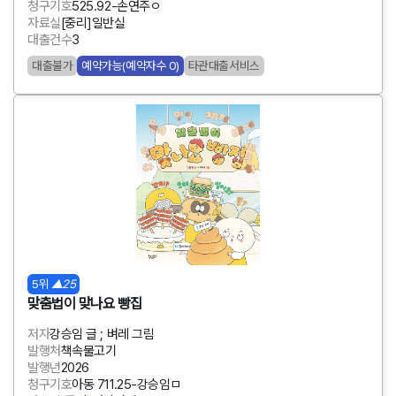
청구기호
525.92-손연주ㅇ
자료실
[중리]일반실
대출건수
3
대출불가
예약가능(예약자수 0)
타관대출서비스
5위
▲25
맞춤법이 맞나요 빵집
저자
강승임 글 ; 벼레 그림
발행처
책속물고기
발행년
2026
청구기호
아동 711.25-강승임ㅁ