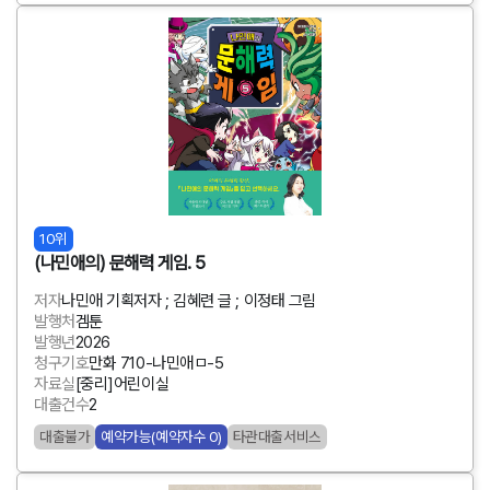
10위
(나민애의) 문해력 게임. 5
저자
나민애 기획저자 ; 김혜련 글 ; 이정태 그림
발행처
겜툰
발행년
2026
청구기호
만화 710-나민애ㅁ-5
자료실
[중리]어린이실
대출건수
2
대출불가
예약가능(예약자수 0)
타관대출서비스