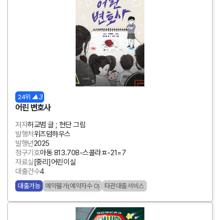
24위
▲3
어린 변호사
저자
허교범 글 ; 현단 그림
발행처
위즈덤하우스
발행년
2025
청구기호
아동 813.708-스콜라ㅍ-21=7
자료실
[중리]어린이실
대출건수
4
대출가능
예약불가(예약자수 0)
타관대출서비스