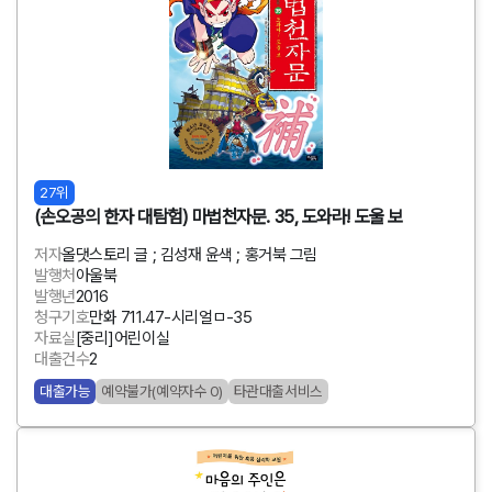
27위
(손오공의 한자 대탐험) 마법천자문. 35, 도와라! 도울 보
저자
올댓스토리 글 ; 김성재 윤색 ; 홍거북 그림
발행처
아울북
발행년
2016
청구기호
만화 711.47-시리얼ㅁ-35
자료실
[중리]어린이실
대출건수
2
대출가능
예약불가(예약자수 0)
타관대출서비스