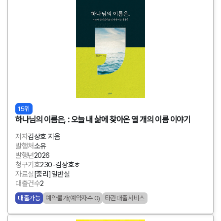
15위
하나님의 이름은, : 오늘 내 삶에 찾아온 열 개의 이름 이야기
저자
김상호 지음
발행처
소유
발행년
2026
청구기호
230-김상호ㅎ
자료실
[중리]일반실
대출건수
2
대출가능
예약불가(예약자수 0)
타관대출서비스