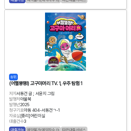
8위
(어쩔뚱땡!) 고구마머리 TV. 1, 우주 탐험 1
저자
서동건 글 ; 서윤지 그림
발행처
아울북
발행년
2025
청구기호
아동 404-서동건ㄱ-1
자료실
[중리]어린이실
대출건수
3
대출가능
예약불가(예약자수 0)
타관대출서비스