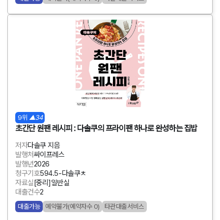
9위
▲34
초간단 원팬 레시피 : 다솔쿠의 프라이팬 하나로 완성하는 집밥
저자
다솔쿠 지음
발행처
싸이프레스
발행년
2026
청구기호
594.5-다솔쿠ㅊ
자료실
[중리]일반실
대출건수
2
대출가능
예약불가(예약자수 0)
타관대출서비스