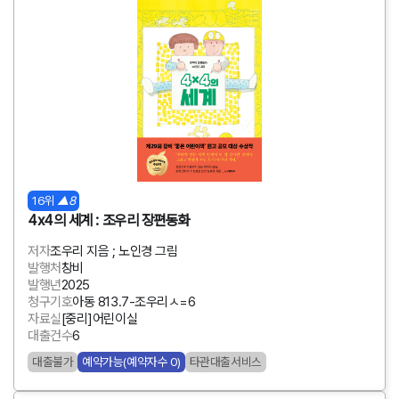
16위
▲8
4x4의 세계 : 조우리 장편동화
저자
조우리 지음 ; 노인경 그림
발행처
창비
발행년
2025
청구기호
아동 813.7-조우리ㅅ=6
자료실
[중리]어린이실
대출건수
6
대출불가
예약가능(예약자수 0)
타관대출서비스