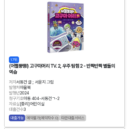
17위
(어쩔뚱땡!) 고구마머리 TV. 2, 우주 탐험 2 - 반짝반짝 별들의
역습
저자
서동건 글 ; 서윤지 그림
발행처
아울북
발행년
2024
청구기호
아동 404-서동건ㄱ-2
자료실
[중리]어린이실
대출건수
3
대출가능
예약불가(예약자수 0)
타관대출서비스