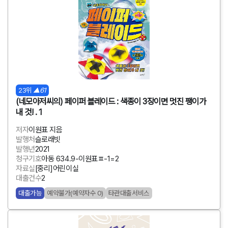
23위
▲61
(네모아저씨의) 페이퍼 블레이드 : 색종이 3장이면 멋진 팽이가
내 것! . 1
저자
이원표 지음
발행처
슬로래빗
발행년
2021
청구기호
아동 634.9-이원표ㅍ-1=2
자료실
[중리]어린이실
대출건수
2
대출가능
예약불가(예약자수 0)
타관대출서비스