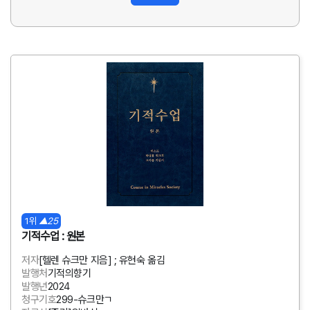
1위
▲25
기적수업 : 원본
저자
[헬렌 슈크만 지음] ; 유현숙 옮김
발행처
기적의향기
발행년
2024
청구기호
299-슈크만ㄱ