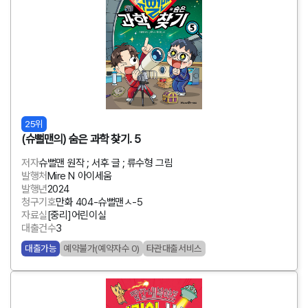
25위
(슈뻘맨의) 숨은 과학 찾기. 5
저자
슈뻘맨 원작 ; 서후 글 ; 류수형 그림
발행처
Mire N 아이세움
발행년
2024
청구기호
만화 404-슈뻘맨ㅅ-5
자료실
[중리]어린이실
대출건수
3
대출가능
예약불가(예약자수 0)
타관대출서비스