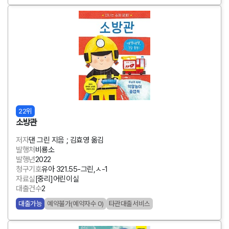
22위
소방관
저자
댄 그린 지음 ; 김효영 옮김
발행처
비룡소
발행년
2022
청구기호
유아 321.55-그린,ㅅ-1
자료실
[중리]어린이실
대출건수
2
대출가능
예약불가(예약자수 0)
타관대출서비스