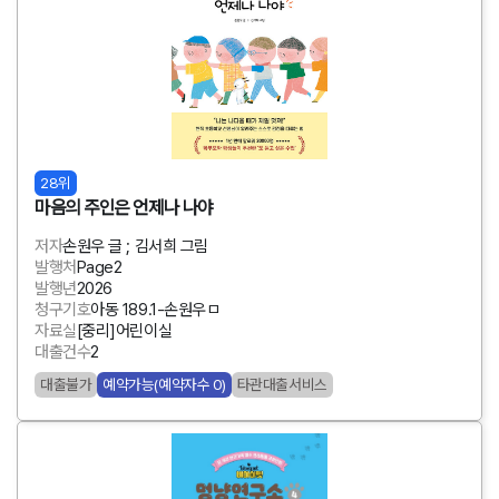
28위
마음의 주인은 언제나 나야
저자
손원우 글 ; 김서희 그림
발행처
Page2
발행년
2026
청구기호
아동 189.1-손원우ㅁ
자료실
[중리]어린이실
대출건수
2
대출불가
예약가능(예약자수 0)
타관대출서비스