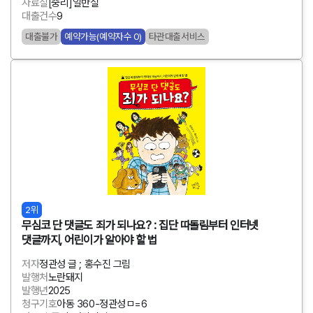
자료실
[중리]일반실
대출건수
9
대출불가
예약가능(예약자수 0)
타관대출서비스
2위
무심코 단 댓글도 죄가 되나요? : 집단 따돌림부터 인터넷
댓글까지, 어린이가 알아야 할 법
저자
정관성 글 ; 홍수진 그림
발행처
노란돼지
발행년
2025
청구기호
아동 360-정관성ㅁ=6