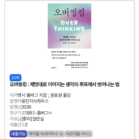
20위
오버씽킹 : 제멋대로 이어지는 생각의 루프에서 벗어나는 법
저자
벳시 홈버그 지음 ; 윤효원 옮김
발행처
웅진지식하우스
발행년
2026
청구기호
189.1-홈버그ㅇ
자료실
[중리]일반실
대출건수
2
대출가능
예약불가(예약자수 0)
타관대출서비스