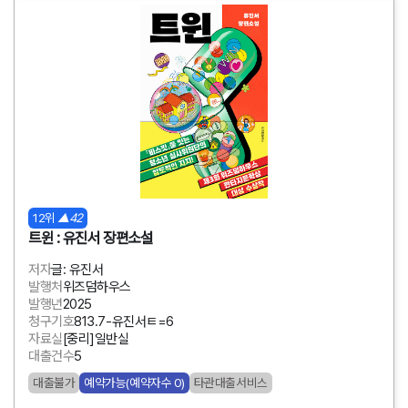
12위
▲42
트윈 : 유진서 장편소설
저자
글: 유진서
발행처
위즈덤하우스
발행년
2025
청구기호
813.7-유진서ㅌ=6
자료실
[중리]일반실
대출건수
5
대출불가
예약가능(예약자수 0)
타관대출서비스