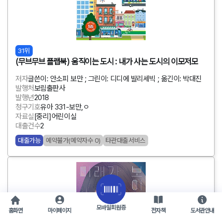
31위
(무브무브 플랩북) 움직이는 도시 : 내가 사는 도시의 이모저모
저자
글쓴이: 안소피 보만 ; 그린이: 디디에 발리세빅 ; 옮긴이: 박대진
발행처
보림출판사
발행년
2018
청구기호
유아 331-보만,ㅇ
자료실
[중리]어린이실
대출건수
2
대출가능
예약불가(예약자수 0)
타관대출서비스
모바일회원증
홈화면
마이페이지
전자책
도서관안내