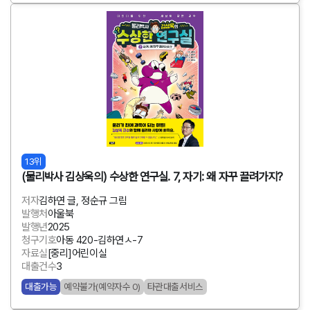
13위
(물리박사 김상욱의) 수상한 연구실. 7, 자기: 왜 자꾸 끌려가지?
저자
김하연 글, 정순규 그림
발행처
아울북
발행년
2025
청구기호
아동 420-김하연ㅅ-7
자료실
[중리]어린이실
대출건수
3
대출가능
예약불가(예약자수 0)
타관대출서비스