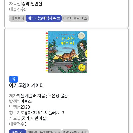
자료실
[중리]일반실
대출건수
5
대출불가
예약가능(예약자수 0)
타관대출서비스
7위
아기 고양이 케이티
저자
악셀 셰플러 지음 ; 노은정 옮김
발행처
비룡소
발행년
2023
청구기호
유아 375.1-셰플러ㅈ-3
자료실
[중리]어린이실
대출건수
3
대출가능
예약불가(예약자수 0)
타관대출서비스