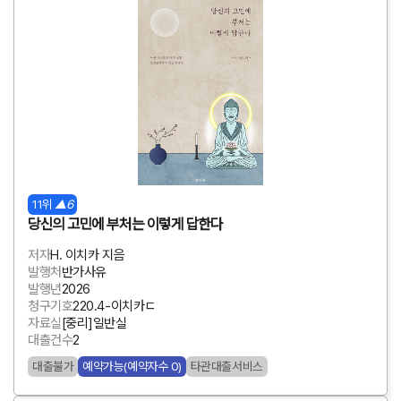
11위
▲6
당신의 고민에 부처는 이렇게 답한다
저자
H. 이치카 지음
발행처
반가사유
발행년
2026
청구기호
220.4-이치카ㄷ
자료실
[중리]일반실
대출건수
2
대출불가
예약가능(예약자수 0)
타관대출서비스