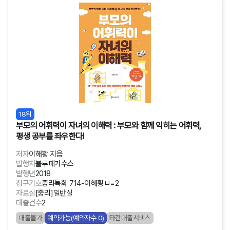
18위
부모의 어휘력이 자녀의 이해력 : 부모와 함께 익히는 어휘력,
평생 공부를 좌우한다!
저자
이해황 지음
발행처
블루페가수스
발행년
2018
청구기호
중리특화 714-이해황ㅂ=2
자료실
[중리]일반실
대출건수
2
대출불가
예약가능(예약자수 0)
타관대출서비스