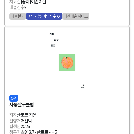
자료실
[중리]어린이실
대출건수
2
대출불가
예약가능(예약자수 0)
타관대출서비스
6위
자몽살구클럽
저자
한로로 지음
발행처
어센틱
발행년
2025
청구기호
813.7-한로로ㅈ=5