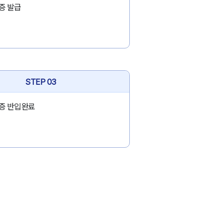
증 발급
STEP 03
증 반입완료