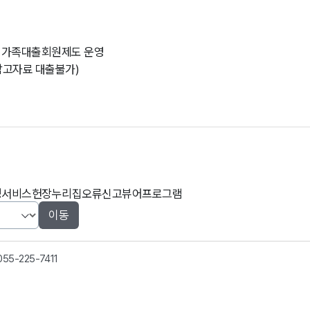
 및 가족대출회원제도 운영
(참고자료 대출불가)
정서비스헌장
누리집오류신고
뷰어프로그램
이동
055-225-7411