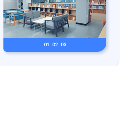
01
02
03