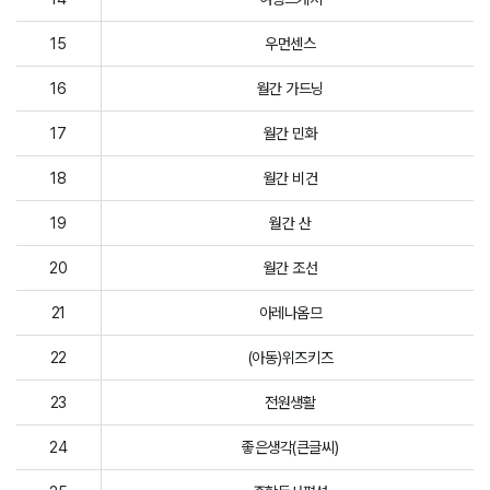
15
우먼센스
16
월간 가드닝
17
월간 민화
18
월간 비건
19
월간 산
20
월간 조선
21
아레나옴므
22
(아동)위즈키즈
23
전원생활
24
좋은생각(큰글씨)