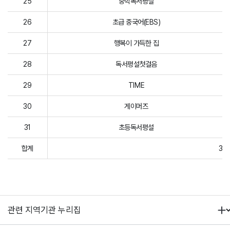
25
중학독서평설
26
초급 중국어(EBS)
27
행복이 가득한 집
28
독서평설첫걸음
29
TIME
30
게이머즈
31
초등독서평설
합계
31