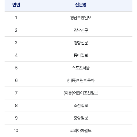
연번
신문명
1
경남도민일보
2
경남신문
3
경향신문
4
동아일보
5
스포츠서울
6
(아동)어린이동아
7
(아동)어린이조선일보
8
조선일보
9
중앙일보
10
코리아헤럴드