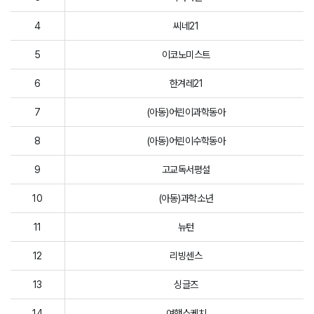
4
씨네21
5
이코노미스트
6
한겨레21
7
(아동)어린이과학동아
8
(아동)어린이수학동아
9
고교독서평설
10
(아동)과학소년
11
뉴턴
12
리빙센스
13
싱글즈
14
여행스케치