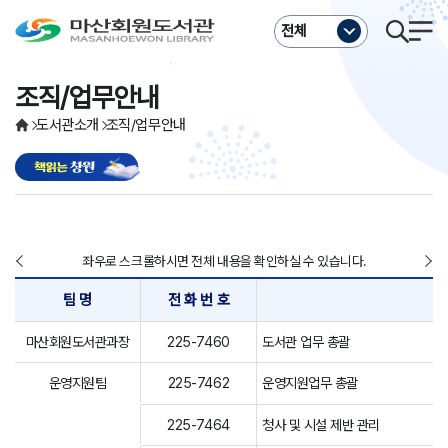
주메뉴바로가기
본문바로가기
전체
조직/업무안내
도서관소개
조직/업무안내
좌우로 스크롤하시면 전체 내용을 확인하실 수 있습니다.
팀 명
전 화 번 호
마산회원도서관과장
225-7460
도서관 업무 총괄
운영지원팀
225-7462
운영지원업무 총괄
225-7464
청사 및 시설 제반 관리