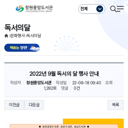
주메뉴바로가기
본문바로가기
전체
독서의달
문화행사
독서의달
2022년 9월 독서의 달 행사 안내
작성자
창원중앙도서관
작성일
22-08-18 09:40
조회
1,282회
댓글
0건
이전글
다음글
목록