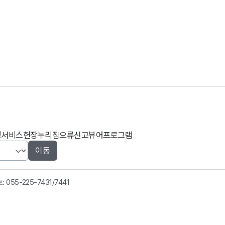
정서비스헌장
누리집오류신고
뷰어프로그램
이동
호:
055-225-7431
/7441