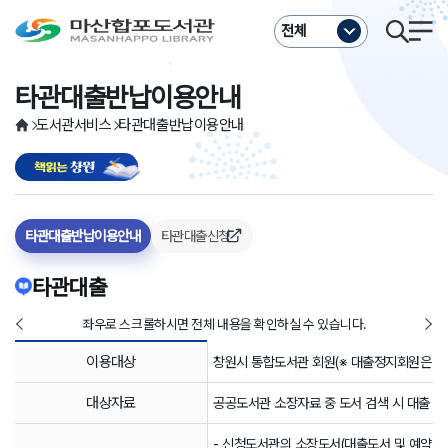
주메뉴바로가기
본문바로가기
전체
타관대출반납이용안내
도서관서비스
타관대출반납이용안내
타관대출반납이용안내
타관대출신청
타관대출
좌우로 스크롤하시면 전체 내용을 확인하실 수 있습니다.
이용대상
창원시 통합도서관 회원(※ 대출정지회원은 신
대상자료
공공도서관 소장자료 중 도서 검색 시 대출 가
- 신청도서관의 소장도서(대출도서 및 예약도