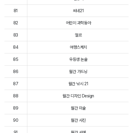
81
씨네21
82
어린이 과학동아
83
엘르
84
여행스케치
85
우등생 논술
86
월간 가드닝
87
월간 낚시 21
88
월간 디자인 Design
89
월간 미술
90
월간 사진
91
월간 서예