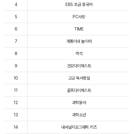
4
EBS 초급 중국어
5
PC사랑
6
TIME
7
개똥이네 놀이터
8
객석
9
건강다이제스트
10
고교 독서평설
11
골프다이제스트
12
과학동아
13
과학소년
14
내셔널지오그래픽 키즈