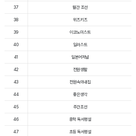
37
월간 조선
38
위즈키즈
39
이코노미스트
40
일러스트
41
일본어저널
42
전원생활
43
전원속의내집
44
좋은생각
45
주간조선
46
중학 독서평설
47
초등 독서평설