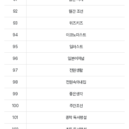
92
월간 조선
93
위즈키즈
94
이코노미스트
95
일러스트
96
일본어저널
97
전원생활
98
전원속의내집
99
좋은생각
100
주간조선
101
중학 독서평설