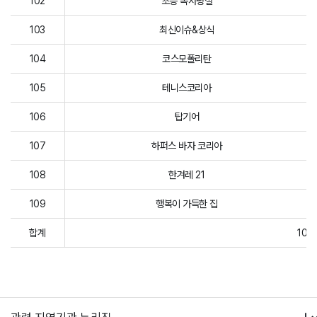
102
초등 독서평설
103
최신이슈&상식
104
코스모폴리탄
105
테니스코리아
106
탑기어
107
하퍼스 바자 코리아
108
한겨레 21
109
행복이 가득한 집
합계
109