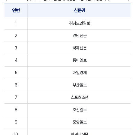
연번
신문명
1
경남도민일보
2
경남신문
3
국제신문
4
동아일보
5
매일경제
6
부산일보
7
스포츠조선
8
조선일보
9
중앙일보
10
한겨레신문