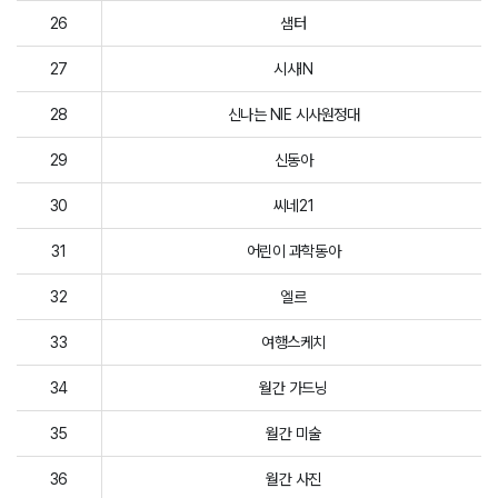
26
샘터
27
시사IN
28
신나는 NIE 시사원정대
29
신동아
30
씨네21
31
어린이 과학동아
32
엘르
33
여행스케치
34
월간 가드닝
35
월간 미술
36
월간 사진