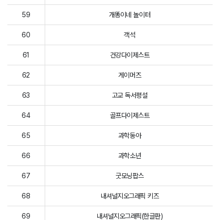
59
개똥이네 놀이터
60
객석
61
건강다이제스트
62
게이머즈
63
고교 독서평설
64
골프다이제스트
65
과학동아
66
과학소년
67
굿모닝팝스
68
내셔널지오그래픽 키즈
69
내셔널지오그래픽(한글판)