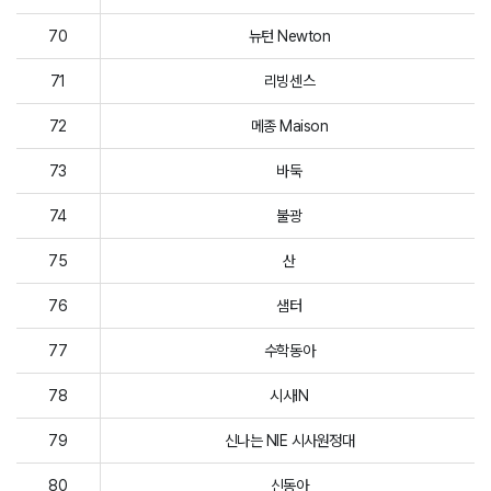
70
뉴턴 Newton
71
리빙센스
72
메종 Maison
73
바둑
74
불광
75
산
76
샘터
77
수학동아
78
시사IN
79
신나는 NIE 시사원정대
80
신동아