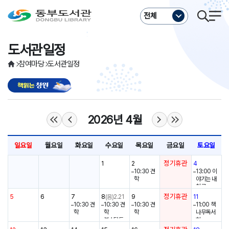
주메뉴바로가기
본문바로가기
전체
도서관일정
참여마당
도서관일정
2026년 4월
일요일
월요일
화요일
수요일
목요일
금요일
토요일
정기휴관
1
2
4
10:30 견
13:00 이
학
야기는 내
친구
영화상영 1
정기휴관
5
6
7
8
(음)2.21
9
11
4:00
10:30 견
10:30 견
10:30 견
11:00 책
학
학
학
나무독서
북스타트
회
책꾸러미
13:00 이