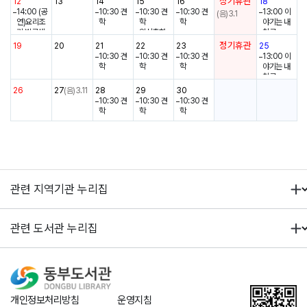
정기휴관
12
13
14
15
16
18
배부 4/8
야기는 내
14:00 (공
10:30 견
10:30 견
10:30 견
13:00 이
(음)3.1
(수) ~ 소
친구
연)요리조
학
학
학
야기는 내
진 시
9:30 책씨
리 벌룬쉐
임신축하
친구
앗독서회
프
꾸러미 배
14:00 (가
정기휴관
19
20
21
22
23
25
영화상영 1
부 4/15
족체험)테
10:30 견
10:30 견
10:30 견
13:00 이
4:00
(수) ~ 소
라리움 만
학
학
학
야기는 내
진 시
들기
친구
꿈이시작
영화상영 1
26
27
(음)3.11
28
29
30
되는 도서
4:00
10:30 견
10:30 견
10:30 견
관 명화극
학
학
학
장
개인정보처리방침
운영지침