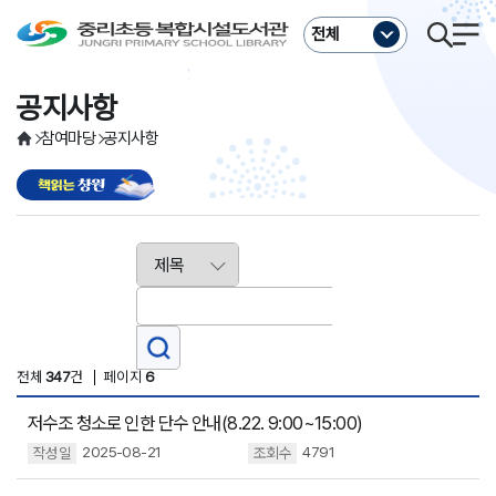
주메뉴바로가기
본문바로가기
전체
공지사항
참여마당
공지사항
전체
347
건
페이지
6
저수조 청소로 인한 단수 안내(8.22. 9:00~15:00)
2025-08-21
4791