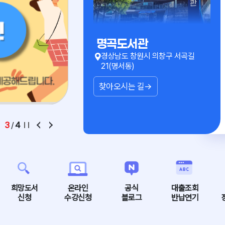
명곡도서관
경상남도 창원시 의창구 서곡길
21(명서동)
찾아오시는 길
4
/
4
희망도서
온라인
공식
대출조회
신청
수강신청
블로그
반납연기