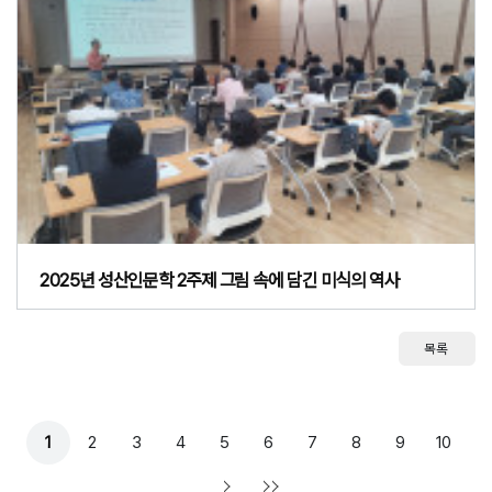
2025년 성산인문학 2주제 그림 속에 담긴 미식의 역사
목록
1
2
3
4
5
6
7
8
9
10