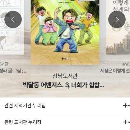
도서관
상남
 글·그림 ; 박성우 시 선정
세상은 이렇게 
상남도서관
박달동 어벤져스. 3, 너희가 힙합을 아느냐?