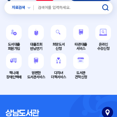
자료검색
도서대출
대출조회
희망도서
타관대출
온라인
회원가입
반납연기
신청
서비스
수강신청
책나래
맘편한
다자녀
도서관
장애인택배
도서관서비스
더책서비스
견학신청
상남도서관