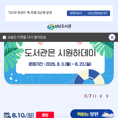
주메뉴바로가기
본문바로가기
전체
「2026 창원의 책」 한줄 감상평 운영
자세히보기
수강신청바로가기
상남도서관
오늘은 이창을 다시 열지않음
3
/
7
8.10.
(월)
휴관