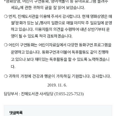
『
영화상영
어린이 구연동화
영어책놀이 등 유아프로그램 늘려주
,
,
세요
』
에 관한 귀하의 글을 잘 읽어 보았습니다
.
❍
먼저
진해도서관을 이용해 주셔서 감사합니다
현재 영화상영은 매
,
.
월
「
문화가 있는 날
」
행사의 일환으로 매월 마지막 주 일요일에 운영
하고 있습니다
이용자들의 의견을 수렴하여 내년 상반기부터 운
.
영이 될 수 있도록 적극 검토하겠습니다
.
❍
어린이 구연동화는 어린이자료실에서 다양한 동화구연 프로그램을
운영하고 있습니다
동화구연과 더불어 독후활동도 같이 진행하
.
고 있으나 보다 재미있는 독후활동을 할 수 있도록 노력하겠습니
다
.
❍
귀하의 가정에 건강과 행운이 가득하길 기원합니다
감사합니다
.
.
2019. 11. 6.
담당부서
진해도서관 사서담당
:
(T:055-225-7523)
댓글목록