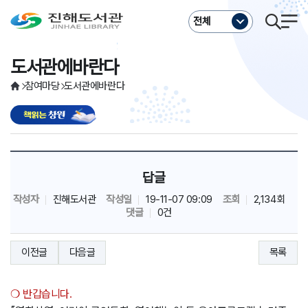
주메뉴바로가기
본문바로가기
전체
도서관에바란다
참여마당
도서관에바란다
답글
작성자
진해도서관
작성일
19-11-07 09:09
조회
2,134회
댓글
0건
이전글
다음글
목록
❍
반갑습니다
.