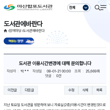
주메뉴바로가기
본문바로가기
전체
도서관에바란다
참여마당
도서관에바란다
도서관 이용시간변경에 대해 문의합니다
작성자
박 * *
작성일
08-01-21 00:00
조회
25,669회
댓글
0건
이전글
다음글
수정
삭제
목록
지난 토요일 도서관을 방문하여 보니 자료실(2층)이용시간이 변경된것으로