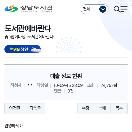
주메뉴바로가기
본문바로가기
전체
도서관에바란다
참여마당
도서관에바란다
대출 정보 현황
작성자
* *
작성일
10-09-15 23:09
조회
24,752회
댓글
0건
이전글
다음글
수정
삭제
목록
안녕하세요.