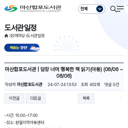
주메뉴바로가기
본문바로가기
전체
도서관일정
참여마당
도서관일정
마산합포도서관 | 담장 너머 행복한 책 읽기(아동) (08/06 ~
08/06)
작성자
마산합포도서관
24-07-24 13:53
조회
402회
댓글
0건
이전글
다음글
목록
-시간: 15:00~17:00
-장소: 완월지역아동센터