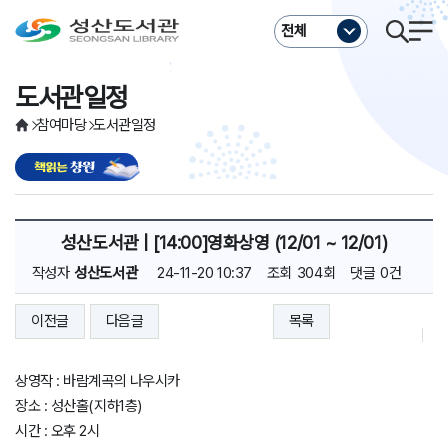
주메뉴바로가기
본문바로가기
전체
도서관일정
참여마당
도서관일정
성산도서관 | [14:00]영화상영 (12/01 ~ 12/01)
작성자
성산도서관
24-11-20 10:37
조회
304회
댓글
0건
이전글
다음글
목록
상영작 : 바람계곡의 나우시카
장소 : 성산홀(지하1층)
시간 : 오후 2시