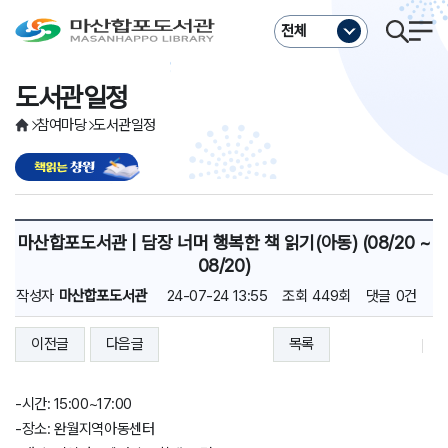
주메뉴바로가기
본문바로가기
전체
도서관일정
참여마당
도서관일정
마산합포도서관 | 담장 너머 행복한 책 읽기(아동) (08/20 ~
08/20)
작성자
마산합포도서관
24-07-24 13:55
조회
449회
댓글
0건
이전글
다음글
목록
-시간: 15:00~17:00
-장소: 완월지역아동센터