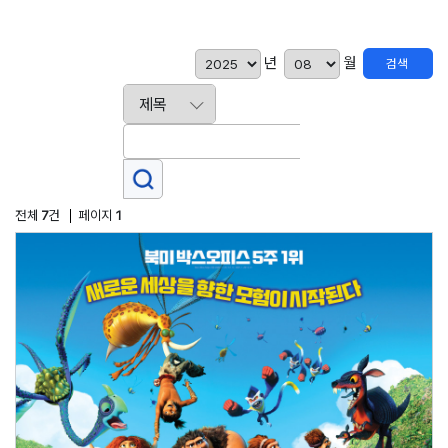
년
월
검색
전체
7
건
페이지
1