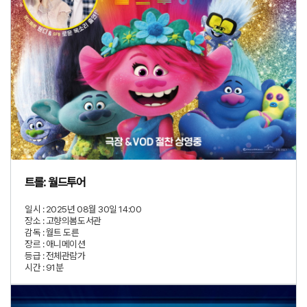
트롤: 월드투어
일시 :
2025년 08월 30일 14:00
장소 :
고향의봄도서관
감독 :
월트 도른
장르 :
애니메이션
등급 :
전체관람가
시간 :
91분