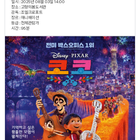
일시 :
2025년 08월 03일 14:00
장소 :
고향의봄도서관
감독 :
조엘크로포트
장르 :
애니메이션
등급 :
전체관람가
시간 :
95분