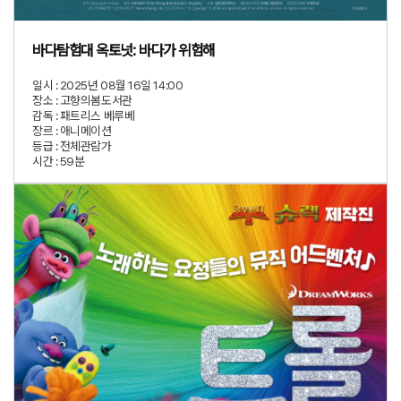
바다탐험대 옥토넛: 바다가 위험해
일시 :
2025년 08월 16일 14:00
장소 :
고향의봄도서관
감독 :
패트리스 베루베
장르 :
애니메이션
등급 :
전체관람가
시간 :
59분