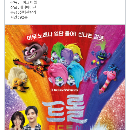
감독 :
마이크 미첼
장르 :
애니메이션
등급 :
전체관람가
시간 :
92분