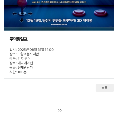
주먹왕랄프
일시 :
2025년 08월 31일 14:00
장소 :
고향의봄도서관
감독 :
리치 무어
장르 :
애니메이션
등급 :
전체관람가
시간 :
108분
목록