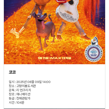
코코
일시 :
2025년 08월 09일 14:00
장소 :
고향의봄도서관
감독 :
리 언크리치
장르 :
애니메이션
등급 :
전체관람가
시간 :
104분