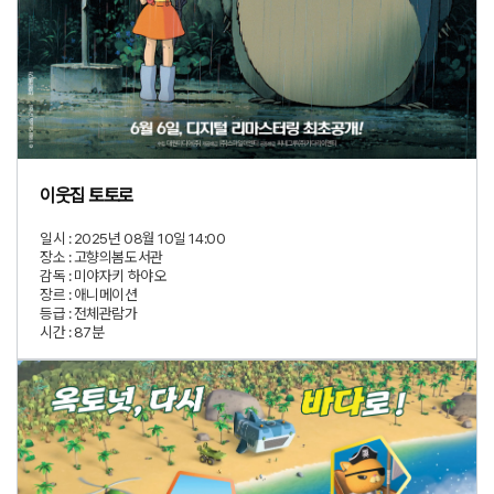
이웃집 토토로
일시 :
2025년 08월 10일 14:00
장소 :
고향의봄도서관
감독 :
미야자키 하야오
장르 :
애니메이션
등급 :
전체관람가
시간 :
87분