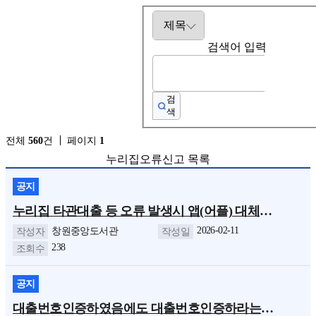
검색어 입력
검
색
전체
560
건
페이지
1
누리집오류신고 목록
공지
누리집 타관대출 등 오류 발생시 앱(어플) 대체사용 가능 안내
2026-02-11
창원중앙도서관
238
공지
대출번호인증하였음에도 대출번호인증하라는 팝업이 뜨는 현상 해결방법