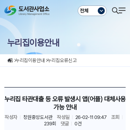
주메뉴바로가기
본문바로가기
전체
누리집이용안내
홈
누리집이용안내
누리집오류신고
누리집 타관대출 등 오류 발생시 앱(어플) 대체사용
가능 안내
작성자
창원중앙도서관
작성일
26-02-11 09:47
조회
239회
댓글
0건