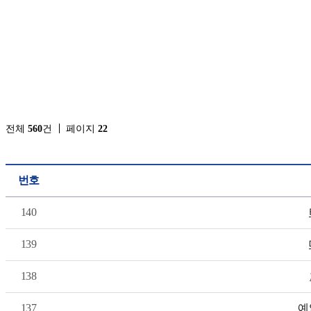
전체
560
건
페이지
22
번호
140
139
138
137
예