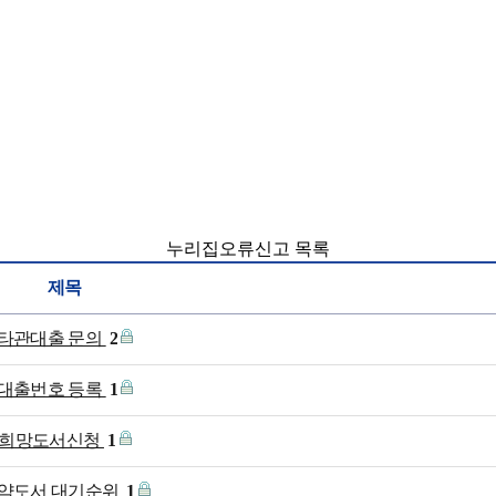
누리집오류신고 목록
제목
타관대출 문의
2
대출번호 등록
1
희망도서신청
1
약도서 대기순위
1