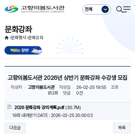
주메뉴바로가기
본문바로가기
전체
문화강좌
문화행사
문화강좌
고향의봄도서관 2026년 상반기 문화강좌 수강생 모집
작성자
고향의봄도서관
작성일
26-02-25 19:55
조회
812회
댓글
0건
2026 문화강좌 강의계획.pdf
(30.7M)
18회 내려받기
DATE : 2026-02-25 20:00:03
다음글
목록