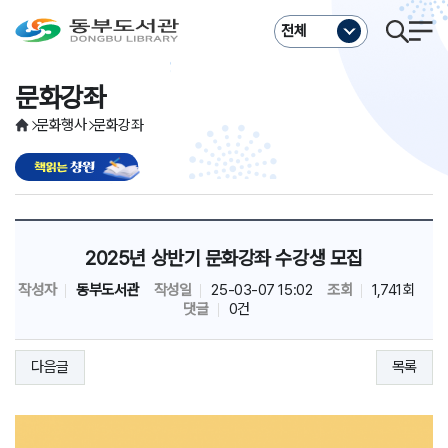
주메뉴바로가기
본문바로가기
전체
문화강좌
문화행사
문화강좌
2025년 상반기 문화강좌 수강생 모집
작성자
동부도서관
작성일
25-03-07 15:02
조회
1,741회
댓글
0건
다음글
목록