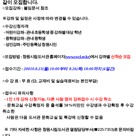
같이 모집합니다.
○모집강좌 : 붙임문서 참조
※강좌 및 일정은 사정에 따라 변경될 수 있습니다.
○수강신청자격
- 어린이강좌 : 관내 초등학생 중 강좌별 대상 학년
- 중학생강좌 : 관내 중학생
- 성인강좌 : 주민등록상 창원시민
○모집방법 : 창원시립도서관 홈페이지(
www.cwcl.or.kr
)에서 강좌별
선착순 모집
○접수기간 :
20010.8.23(월) 10:00부터 8.26(목) 18:00까지 (4일간)
○수 강 료 : 무 료 (단, 교재비 및 실습재료비는 본인부담)
○접수시 유의사항
-
1인 1개 강좌 신청가능, 다른 사람 명의 강좌접수 시 수강 취소
- 문화교실 수강확정자 중 출석률 50%미만인 수강생과 수강확정 후 수강
취소한
사람은 다음 도서관
문화교실 및 특강에 신청할 수 없음
※ 기타 자세한 사항은 창원시립도서관 열람담당부서(☎225-7353)로 문의바랍
니다.