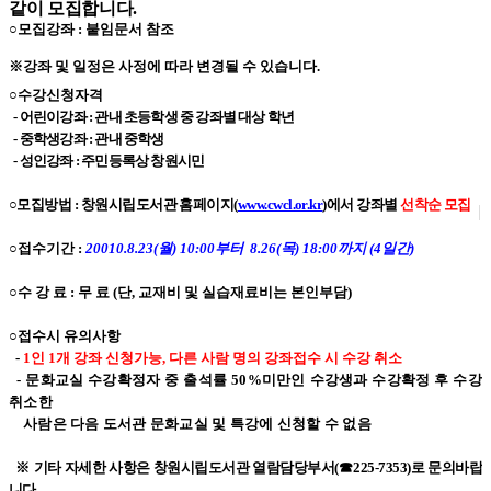
같이 모집합니다.
○모집강좌 : 붙임문서 참조
※강좌 및 일정은 사정에 따라 변경될 수 있습니다.
○수강신청자격
- 어린이강좌 : 관내 초등학생 중 강좌별 대상 학년
- 중학생강좌 : 관내 중학생
- 성인강좌 : 주민등록상 창원시민
○모집방법 : 창원시립도서관 홈페이지(
www.cwcl.or.kr
)에서 강좌별
선착순 모집
○접수기간 :
20010.8.23(월) 10:00부터 8.26(목) 18:00까지 (4일간)
○수 강 료 : 무 료 (단, 교재비 및 실습재료비는 본인부담)
○접수시 유의사항
-
1인 1개 강좌 신청가능, 다른 사람 명의 강좌접수 시 수강 취소
- 문화교실 수강확정자 중 출석률 50%미만인 수강생과 수강확정 후 수강
취소한
사람은 다음 도서관
문화교실 및 특강에 신청할 수 없음
※ 기타 자세한 사항은 창원시립도서관 열람담당부서(☎225-7353)로 문의바랍
니다.