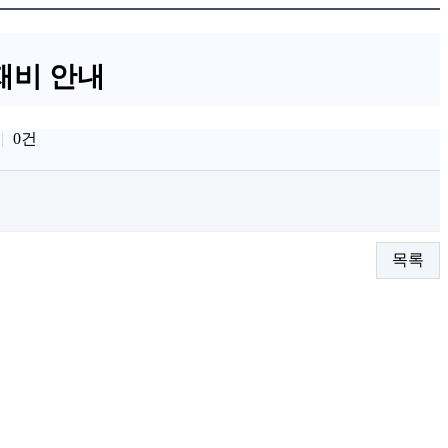
재비 안내
0건
목록