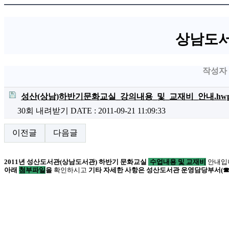
상남도서
작성자
성산(상남)하반기문화교실_강의내용_및_교재비_안내.hw
30회 내려받기
DATE : 2011-09-21 11:09:33
이전글
다음글
2011년 성산도서관(상남도서관) 하반기 문화교실
수업내용 및 교재비
안내입
아래
첨부파일
을
확인하시고
기타 자세한 사항은 성산도서관 운영담당부서(☎ 225