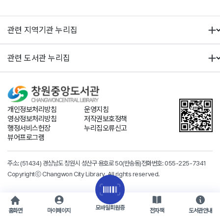
개인정보처리방침
운영지침
영상정보처리방침
저작권보호정책
행정서비스헌장
누리집오류신고
뷰어프로그램
주소: (51434) 경상남도 창원시 성산구 용호로 50(반송동)
전화번호:
055-225-7341
Copyrightⓒ Changwon City Library. All rights reserved.
모바일회원증
홈화면
마이페이지
전자책
도서관안내