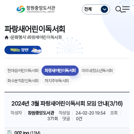
주메뉴바로가기
본문바로가기
전체
파랑새어린이독서회
문화행사
파랑새어린이독서회
한마음어린이독서회
파랑새어린이독서회
미리내청소년독서회
화수분직장인독서회
까치주부독서회
2024년 3월 파랑새어린이독서회 모임 안내(3/16)
작성자
창원중앙도서관
작성일
24-02-20 19:54
조회
371회
댓글
0건
002.jpg
(1.1M)