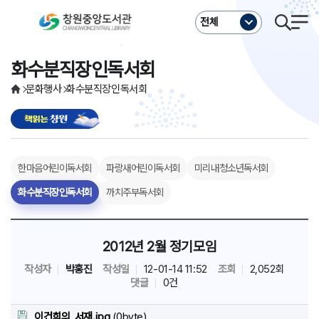
주메뉴바로가기
본문바로가기
전체
화수분직장인독서회
문화행사
화수분직장인독서회
한마음어린이독서회
파랑새어린이독서회
미리내청소년독서회
화수분직장인독서회
까치주부독서회
2012년 2월 정기모임
작성자
박홍진
작성일
12-01-14 11:52
조회
2,052회
댓글
0건
이건희의_서재.jpg
(0byte)