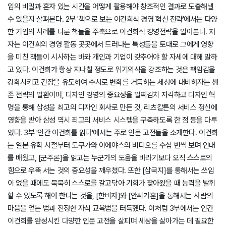
입의 비밀과 혼자 있는 시간을 어떻게 활용해야 창조적인 결과로 도출해낼
수 있을지 살펴본다. 2부 '책으로 보는 이건희식 경영 혁신 전략'에서는 다양
한 기업의 사례를 다룬 책들을 주축으로 이건희식 경영전략을 알아본다. 저
자는 이건희의 경영 활동 곳곳에서 드러나는 특성들을 토대로 그에게 영향
을 미친 책들이 시사하는 바와 개인과 기업이 갖추어야 할 자세에 대해 말하
고 있다. 이건희가 항상 지나칠 정도로 위기의식을 강조하는 것은 책임감을
강화시키고 긴장을 유도하여 수시로 변화를 거듭하는 세상에 대비하자는 생
존 전략의 일환이며, 디자인 경영의 중요성을 일찌감치 자각하고 디자인 혁
명을 통해 삼성을 최고의 디자인 회사로 만든 것, 리츠칼튼의 서비스 정신에
영향을 받아 삼성 역시 최고의 서비스 시스템을 구축하도록 한 점 등을 다루
었다. 3부 '인간 이건희를 읽다'에서는 주로 인문 고전들을 소개한다. 이건희
는 일본 유학 시절부터 도쿠가와 이에야스의 비디오를 수십 번씩 보며 인내
를 배웠고, [군주론]을 읽고는 누군가의 도움을 바라기보다 오직 스스로의
힘으로 우뚝 서는 것의 중요성을 깨우쳤다. 또한 [삼국지]를 통해서는 쓰임
이 없을 때에도 묵묵히 스스로를 갈고닦아 기회가 찾아왔을 때 능력을 발휘
할 수 있도록 해야 한다는 것을, [한비자]와 [안씨가훈]을 통해서는 사람의
마음을 얻는 법과 진정한 자식 교육법을 터득했다. 이처럼 3부에서는 인간
이건희를 완성시킨 다양한 인문 고전을 살피며 세상을 살아가는 데 필요한