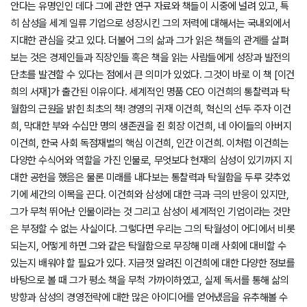
안다는 유명인인 데다 그에 관한 연구 자료와 책들이 시중에 널려 있고, 특
히 삼성을 세계 일류 기업으로 성장시킨 그의 저력에 대해서는 국내외에서
지대한 관심을 갖고 있다. 더불어 그의 삶과 그가 읽은 책들의 관계를 살펴
보는 것은 경제인들과 직장인들 혹은 책을 읽는 사람들에게 성장과 발전의
단초를 발견할 수 있다는 점에서 큰 의미가 있었다. 그것이 바로 이 책 [이건
희의 서재]가 출간된 이유이다. 세계적인 명품 CEO 이건희의 통찰력과 탁
월함의 근원을 밝힌 최초의 책! 경영의 귀재 이건희, 혁신의 선두 주자 이건
희, 막대한 부와 수십만 명의 생존권을 쥔 회장 이건희, 네 아이들의 아버지
이건희, 한국 사회 독점재벌의 핵심 이건희, 인간 이건희. 이처럼 이건희는
다양한 수식어와 역할을 가진 인물로, 무엇보다 현재의 삼성이 있기까지 지
대한 공헌을 했음은 물론 미래를 내다보는 통찰력과 탁월함을 두루 갖추었
기에 세간의 이목을 끈다. 이건희와 삼성에 대한 극과 극의 반응이 있지만,
그가 무척 뛰어난 인물이라는 것 그리고 삼성이 세계적인 기업이라는 것만
은 부정할 수 없는 사실이다. 그렇다면 우리는 그의 탁월성이 어디에서 비롯
되는지, 어떻게 하면 그와 같은 탁월함으로 무장해 미래 사회에 대비할 수
있는지 배워야 할 필요가 있다. 지금껏 알려진 이건희에 대한 다양한 정보를
바탕으로 볼 때 그가 평소 책을 무척 가까이하였고, 실제 독서를 통해 삶의
방향과 삼성의 경영전략에 대한 많은 아이디어를 얻어냈음을 유추해볼 수