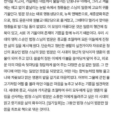
천막을 치고서, 가을에는 마음까지 물들이는 단풍나무 아래서, 그리고 겨울
에는 예고 없이 흩날리는 눈발 속에서 청중들은 스님의 말씀에 고요히 귀를
기울인다. 법문 장소는 때로 명동성당으로, 뉴욕 맨해튼으로, 세종문화회관
으로, 청도 운문사와 원불교 대강당으로 옮겨졌고, 그때마다 멀리서 찾아온
청중들로 발 디딜 틈이 없었다. 이 모임이 아름다운 것은 말씀의 행간에 침
묵이 있고, 서로 귀 기울이며 존재의 기쁨을 함께 누리기 때문이다. 우리 시
대의 영적 스승인 법정 스님의 법문은 종교를 초월하여 모든 이들에게 진정
한 삶의 길을 제시해 왔다. 단순하고 청빈한 생활의 실천가이자 자유로운 정
신의 표상인 법정 스님의 맑은 법문은 이 시대의 정신적 양식이자 영혼의 샘
물이 되어 주고 있다. 쓸쓸히 잠든 이에게 이불을 끌어당겨 덮어 주고, 외로
운 이의 마음속 뒷마당을 정갈하게 쓸어 주는 다정한 손길 같은 말씀. 그 한
마디에 어떤 이는 잃었던 웃음을 되찾았고, 어떤 이는 함박눈처럼 펑펑 울고
나와 차꽃보다 맑은 영혼의 밭을 갈기로 마음먹었다. 어부의 그물에 갇힌 물
고기처럼 어쩔 줄 몰라 하던 이들은 마음을 늦추고 낮추는 기쁨을 발견하였
다. 세대와 종교, 사상과 가치관을 초월하여 우리 모두에게 깊은 영혼의 울
림을 선사하는 법정 스님의 법문은 소중한 이에게 들려주고 싶은 이 시대의
맑고 향기로운 삶의 화두이다. [일기일회]는 그동안 법정 스님이 법문한 말
씀을 최초로 책으로 엮은 것이다.