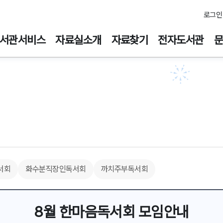
주메뉴바로가기
본문바로가기
로그인
서관서비스
자료실소개
자료찾기
전자도서관
서회
화수분직장인독서회
까치주부독서회
8월 한마음독서회 모임안내