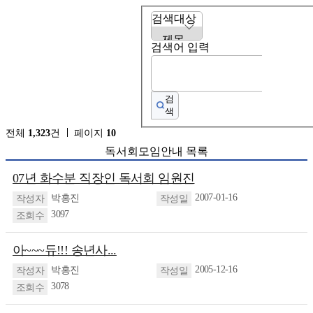
검색대상
검색어 입력
검
색
전체
1,323
건
페이지
10
독서회모임안내 목록
07년 화수분 직장인 독서회 임원진
2007-01-16
박홍진
3097
아~~~듀!!! 송년사...
2005-12-16
박홍진
3078