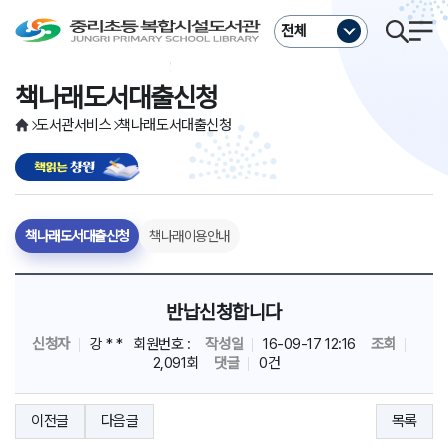
주메뉴바로가기
본문바로가기
전체
책나래도서대출신청
도서관서비스
책나래도서대출신청
책나래도서대출신청
책나래이용안내
반납신청합니다
신청자
강 * * 회원번호 :
작성일
16-09-17 12:16
조회
2,091회
댓글
0건
이전글
다음글
목록