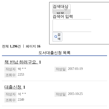
검색대상
검색어 입력
검
색
전체
1,296
건
페이지
16
도서대출신청 목록
책 반납 하려구요.
1
2017-01-19
박 * *
2253
대출신청
1
2015-10-25
석 * *
2249